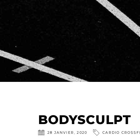
BODYSCULPT
28
JANVIER
,
2020
CARDIO
CROSSF