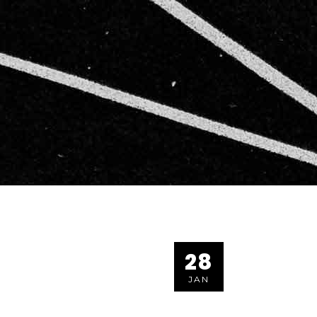
28
JAN