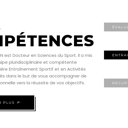
S
ÉVALU
PÉTENCES
est Docteur en Sciences du Sport. Il a mis
ENTRA
ipe pluridisciplinaire et compétente
lière Entraînement Sportif et en Activités
és dans le but de vous accompagner de
nnelle vers la réussite de vos objectifs.
RÉCUP
R PLUS