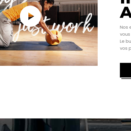
Nos 
vous
Le bu
vos p