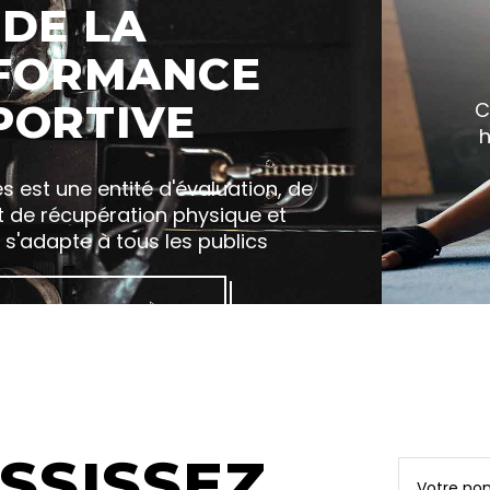
DE LA
FORMANCE
PORTIVE
C
h
es est une entité d'évaluation, de
t de récupération physique et
 s'adapte à tous les publics
N SAVOIR PLUS
SSISSEZ