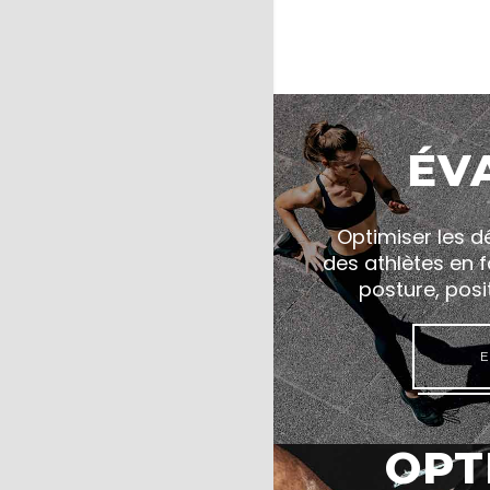
ÉV
Optimiser les 
des athlètes en fo
posture, posi
E
OPT