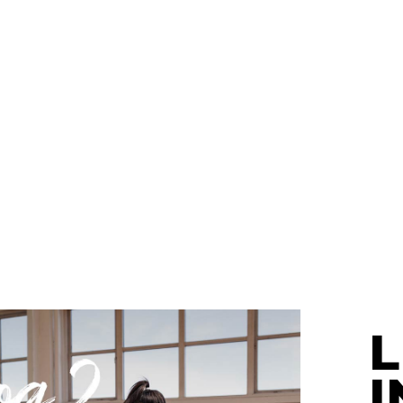
TRE
COACHING
T
L
I