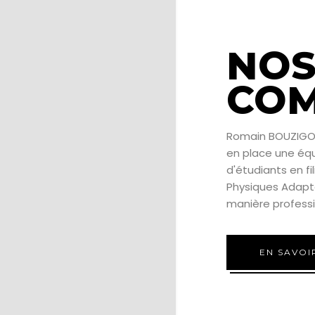
NO
COM
Romain BOUZIGON 
en place une équ
d'étudiants en fi
Physiques Adapt
manière professio
EN SAVOI