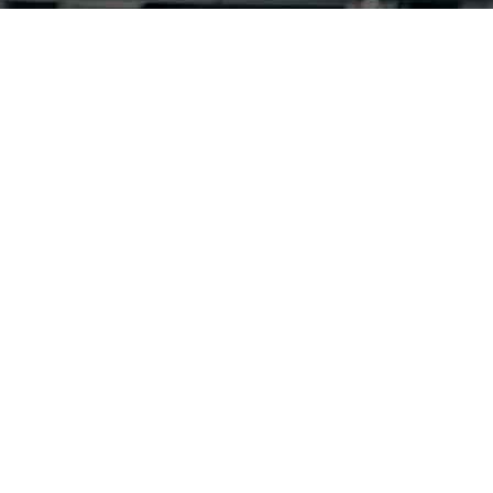
9
2690
COACHS DIPLOMÉS
CALORIES BRULÉE