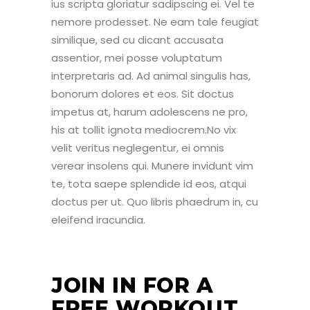
ius scripta gloriatur sadipscing ei. Vel te
nemore prodesset. Ne eam tale feugiat
similique, sed cu dicant accusata
assentior, mei posse voluptatum
interpretaris ad. Ad animal singulis has,
bonorum dolores et eos. Sit doctus
impetus at, harum adolescens ne pro,
his at tollit ignota mediocrem.No vix
velit veritus neglegentur, ei omnis
verear insolens qui. Munere invidunt vim
te, tota saepe splendide id eos, atqui
doctus per ut. Quo libris phaedrum in, cu
eleifend iracundia.
JOIN IN FOR A
FREE WORKOUT