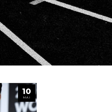
10
MAI