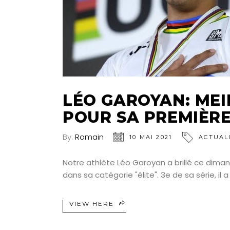
LÉO GAROYAN: MEI
POUR SA PREMIÈR
By:
Romain
10 MAI 2021
ACTUAL
Notre athlète Léo Garoyan a brillé ce dima
dans sa catégorie "élite". 3e de sa série, il 
VIEW HERE